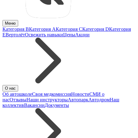
Меню
Категория B
Категория A
Категория C
Категория D
Категория
E
Вертолёт
Освежить навыки
Цены
Акции
О нас
Об автошколе
Своя медкомиссия
Новости
СМИ о
нас
Отзывы
Наши инструкторы
Автопарк
Автодром
Наш
коллектив
Вакансии
Документы