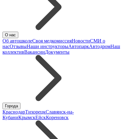
О нас
Об автошколе
Своя медкомиссия
Новости
СМИ о
нас
Отзывы
Наши инструкторы
Автопарк
Автодром
Наш
коллектив
Вакансии
Документы
Города
Краснодар
Тихорецк
Славянск-на-
Кубани
Крымск
Ейск
Кореновск