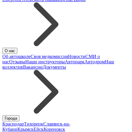
О нас
Об автошколе
Своя медкомиссия
Новости
СМИ о
нас
Отзывы
Наши инструкторы
Автопарк
Автодром
Наш
коллектив
Вакансии
Документы
Города
Краснодар
Тихорецк
Славянск-на-
Кубани
Крымск
Ейск
Кореновск