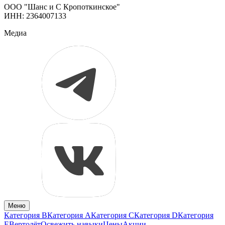
ООО "Шанс и С Кропоткинское"
ИНН: 2364007133
Медиа
Меню
Категория B
Категория A
Категория C
Категория D
Категория
E
Вертолёт
Освежить навыки
Цены
Акции